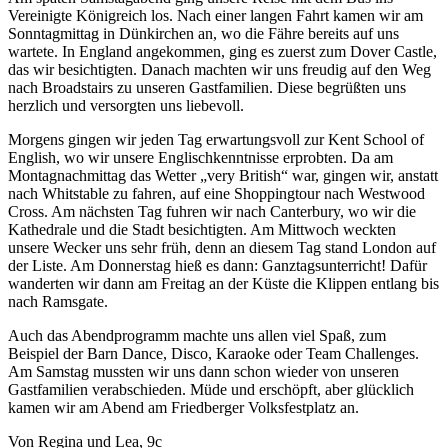
Vereinigte Königreich los. Nach einer langen Fahrt kamen wir am
Sonntagmittag in Dünkirchen an, wo die Fähre bereits auf uns
wartete. In England angekommen, ging es zuerst zum Dover Castle,
das wir besichtigten. Danach machten wir uns freudig auf den Weg
nach Broadstairs zu unseren Gastfamilien. Diese begrüßten uns
herzlich und versorgten uns liebevoll.
Morgens gingen wir jeden Tag erwartungsvoll zur Kent School of
English, wo wir unsere Englischkenntnisse erprobten. Da am
Montagnachmittag das Wetter „very British“ war, gingen wir, anstatt
nach Whitstable zu fahren, auf eine Shoppingtour nach Westwood
Cross. Am nächsten Tag fuhren wir nach Canterbury, wo wir die
Kathedrale und die Stadt besichtigten. Am Mittwoch weckten
unsere Wecker uns sehr früh, denn an diesem Tag stand London auf
der Liste. Am Donnerstag hieß es dann: Ganztagsunterricht! Dafür
wanderten wir dann am Freitag an der Küste die Klippen entlang bis
nach Ramsgate.
Auch das Abendprogramm machte uns allen viel Spaß, zum
Beispiel der Barn Dance, Disco, Karaoke oder Team Challenges.
Am Samstag mussten wir uns dann schon wieder von unseren
Gastfamilien verabschieden. Müde und erschöpft, aber glücklich
kamen wir am Abend am Friedberger Volksfestplatz an.
Von Regina und Lea, 9c